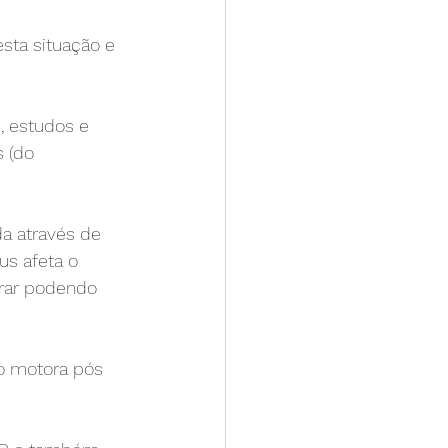
ta situação e 
, estudos e 
 (do 
a através de 
us afeta o 
irar podendo 
ção motora pós 