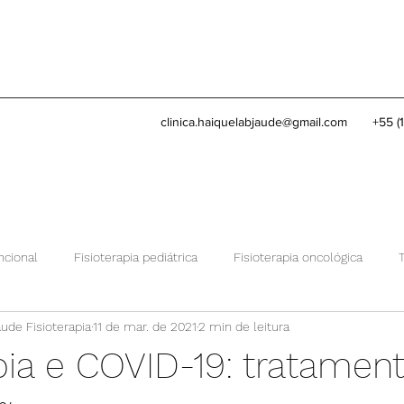
clinica.haiquelabjaude@gmail.com
+55 (
ncional
Fisioterapia pediátrica
Fisioterapia oncológica
aude Fisioterapia
11 de mar. de 2021
2 min de leitura
Conheça nossa clínica
Equoterapia
pia e COVID-19: tratamen