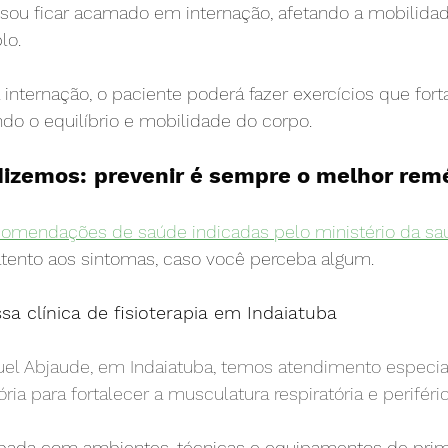
isou ficar acamado em internação, afetando a mobilida
lo.
internação, o paciente poderá fazer exercícios que for
do o equilíbrio e mobilidade do corpo.
zemos: prevenir é sempre o melhor remé
comendações de saúde indicadas pelo ministério da sa
atento aos sintomas, caso você perceba algum.
a clínica de fisioterapia em Indaiatuba
quel Abjaude, em Indaiatuba, temos atendimento especi
ória para fortalecer a musculatura respiratória e periféric
ipada com ambientes, técnicas e equipamentos de prim