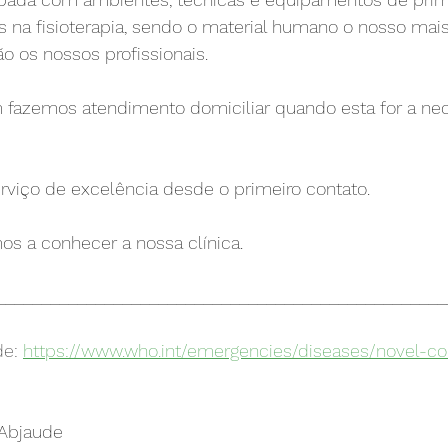
 na fisioterapia, sendo o material humano o nosso mais
o os nossos profissionais.
fazemos atendimento domiciliar quando esta for a ne
viço de excelência desde o primeiro contato.
os a conhecer a nossa clínica.
__________________________________________________
de: 
https://www.who.int/emergencies/diseases/novel-co
 Abjaude