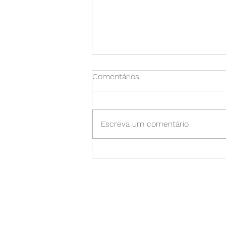
Comentários
Escreva um comentário
Saúde Pélvica: O Segredo
para um Bem-Estar
Transformador que Ninguém
Te Conta