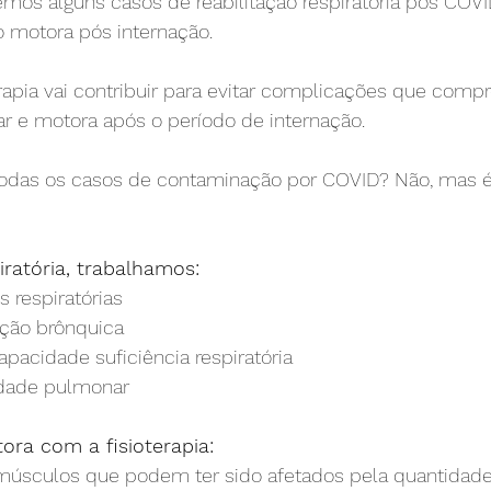
ivemos alguns casos de reabilitação respiratória pós CO
o motora pós internação.
terapia vai contribuir para evitar complicações que com
 e motora após o período de internação.
 todas os casos de contaminação por COVID? Não, mas
iratória, trabalhamos:
s respiratórias
ção brônquica
apacidade suficiência respiratória
idade pulmonar
ora com a fisioterapia:
músculos que podem ter sido afetados pela quantidad