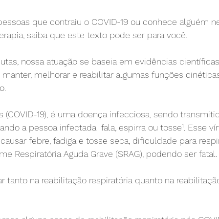
essoas que contraiu o COVID-19 ou conhece alguém nes
terapia, saiba que este texto pode ser para você.
utas, nossa atuação se baseia em evidências científicas
manter, melhorar e reabilitar algumas funções cinéticas
o.
 (COVID-19), é uma doença infecciosa, sendo transmitid
ndo a pessoa infectada  fala, espirra ou tosse¹. Esse vír
usar febre, fadiga e tosse seca, dificuldade para resp
ome Respiratória Aguda Grave (SRAG), podendo ser fatal.
uar tanto na reabilitação respiratória quanto na reabilita