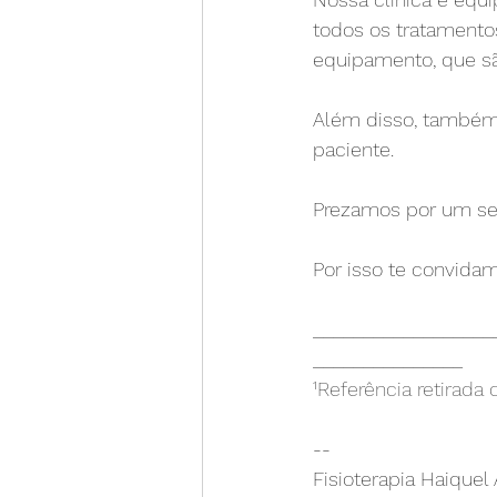
todos os tratamentos
equipamento, que sã
⠀
Além disso, também 
paciente.
Prezamos por um ser
Por isso te convidam
⠀
__________________
_______________
¹Referência retirada 
--
Fisioterapia Haiquel