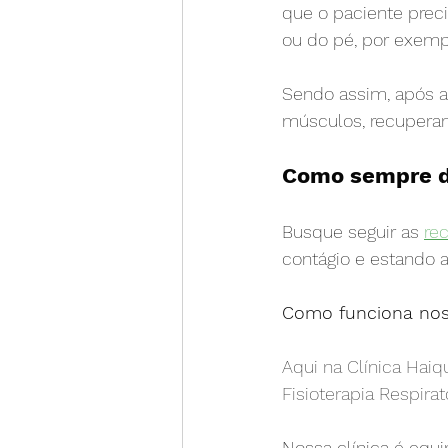
que o paciente prec
ou do pé, por exemp
⠀
Sendo assim, após a 
músculos, recuperan
⠀
Como sempre di
⠀
Busque seguir as 
re
contágio e estando 
Como funciona noss
Aqui na Clínica Hai
Fisioterapia Respirat
⠀
Nossa clínica é equ