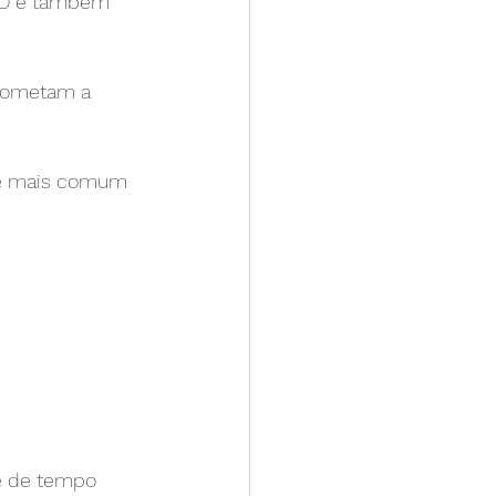
VID e também 
prometam a 
 é mais comum 
e de tempo 