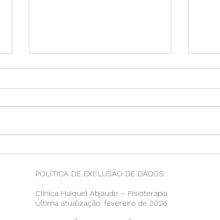
O ronco é um problema?
Dore
Será?
traba
pode
POLÍTICA DE EXCLUSÃO DE DADOS
Clínica Haiquel Abjaude – Fisioterapia
Última atualização: fevereiro de 2026