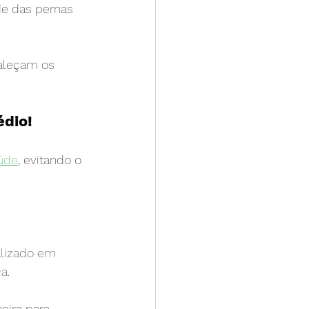
de das pernas 
taleçam os 
dio!
úde
, evitando o 
alizado em 
a.
eira para 