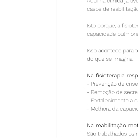
Aqui na clínica já t
casos de reabilitaçã
Isto porque, a fisio
capacidade pulmonar
⠀
Isso acontece para
do que se imagina.
⠀
Na fisioterapia resp
- Prevenção de crise
- Remoção de secre
- Fortalecimento a c
- Melhora da capac
⠀
Na reabilitação mot
São trabalhados os 