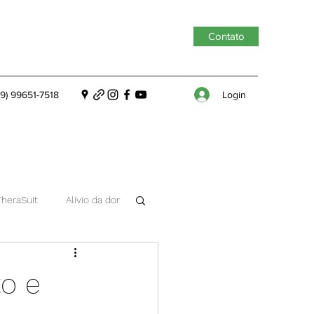
Contato
Login
19) 99651-7518
TheraSuit
Alívio da dor
to e