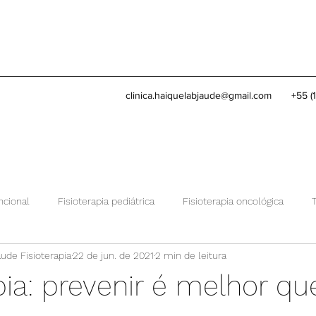
clinica.haiquelabjaude@gmail.com
+55 (
ncional
Fisioterapia pediátrica
Fisioterapia oncológica
aude Fisioterapia
22 de jun. de 2021
2 min de leitura
Conheça nossa clínica
Equoterapia
pia: prevenir é melhor qu