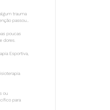
 algum trauma 
enção passou...
 mas poucas 
e dores.
apia Esportiva, 
sioterapia 
s ou 
ífico para 