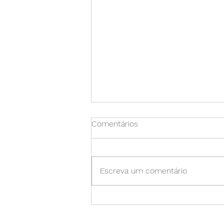
Comentários
Escreva um comentário
Acidente Vascular Cerebral
(AVC): O que é e como
evitar?