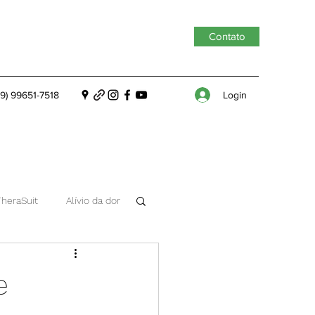
Contato
Login
19) 99651-7518
TheraSuit
Alívio da dor
e