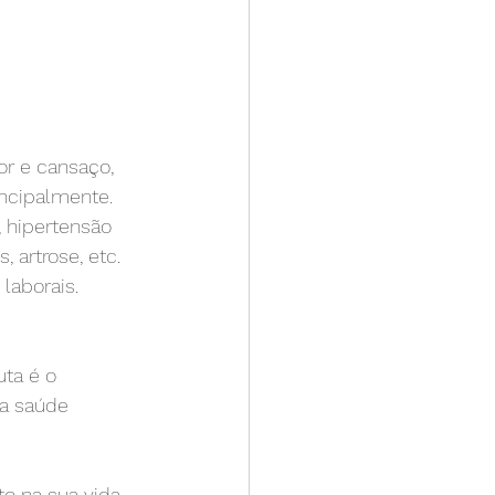
or e cansaço, 
incipalmente.
 hipertensão 
, artrose, etc.
laborais.
ta é o 
da saúde 
o na sua vida.