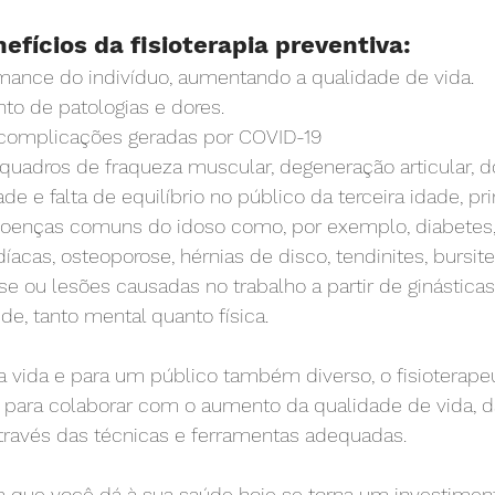
fícios da fisioterapia preventiva:
rmance do indivíduo, aumentando a qualidade de vida.
nto de patologias e dores.
s complicações geradas por COVID-19
 quadros de fraqueza muscular, degeneração articular, d
de e falta de equilíbrio no público da terceira idade, pr
 doenças comuns do idoso como, por exemplo, diabetes,
díacas, osteoporose, hérnias de disco, tendinites, bursites
e ou lesões causadas no trabalho a partir de ginásticas 
e, tanto mental quanto física.
 vida e para um público também diverso, o fisioterapeu
do para colaborar com o aumento da qualidade de vida, 
través das técnicas e ferramentas adequadas.
a que você dá à sua saúde hoje se torna um investiment