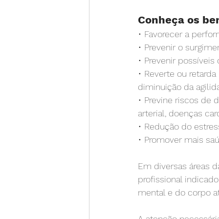
⠀
Conheça os bene
• Favorecer a perfo
• Prevenir o surgime
• Prevenir possívei
• Reverte ou retarda
diminuição da agilida
• Previne riscos de
arterial, doenças car
• Redução do estress
• Promover mais saúd
Em diversas áreas da
profissional indica
mental e do corpo a
A atenção necessári