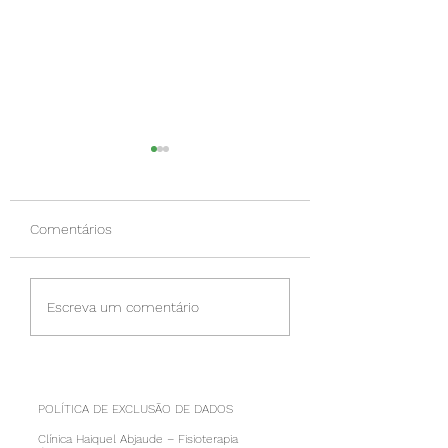
Comentários
O ronco é um
Dores nas costas
Escreva um comentário
problema? Será?
trabalho? A ginást
laboral pode ajuda
POLÍTICA DE EXCLUSÃO DE DADOS
Clínica Haiquel Abjaude – Fisioterapia