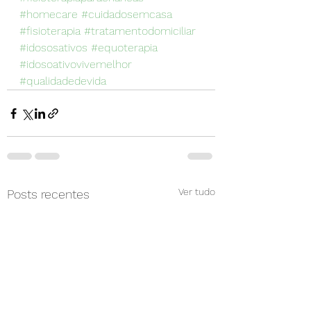
#homecare
#cuidadosemcasa
#fisioterapia
#tratamentodomiciliar
#idososativos
#equoterapia
#idosoativovivemelhor
#qualidadedevida
Ver tudo
Posts recentes