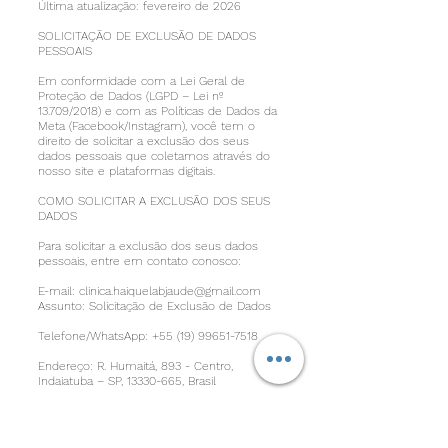
Última atualização: fevereiro de 2026
SOLICITAÇÃO DE EXCLUSÃO DE DADOS
PESSOAIS
Em conformidade com a Lei Geral de
Proteção de Dados (LGPD – Lei nº
13.709/2018) e com as Políticas de Dados da
Meta (Facebook/Instagram), você tem o
direito de solicitar a exclusão dos seus
dados pessoais que coletamos através do
nosso site e plataformas digitais.
COMO SOLICITAR A EXCLUSÃO DOS SEUS
DADOS
Para solicitar a exclusão dos seus dados
pessoais, entre em contato conosco:
E-mail:
clinica.haiquelabjaude@gmail.com
Assunto: Solicitação de Exclusão de Dados
Telefone/WhatsApp:
+55 (19) 99651-7518
Endereço: R. Humaitá, 893 - Centro,
Indaiatuba – SP,
13330-665
, Brasil
DADOS QUE PODEM SER EXCLUÍDOS
Mediante sua solicitação, poderemos excluir: