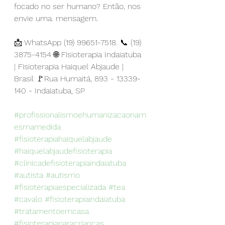
focado no ser humano? Então, nos 
envie uma. mensagem.
📩 WhatsApp (19) 99651-7518. 📞 (19) 
3875-4154 🌐 Fisioterapia Indaiatuba 
| Fisioterapia Haiquel Abjaude | 
Brasil 🚩Rua Humaitá, 893 - 13339-
140 - Indaiatuba, SP
#profissionalismoehumanizacaonam
esmamedida
#fisioterapiahaiquelabjaude
#haiquelabjaudefisioterapia
#clinicadefisioterapiaindaiatuba
#autista
#autismo
#fisioterapiaespecializada
#tea
#cavalo
#fisioterapiaindaiatuba
#tratamentoemcasa
#fisioterapiaparacriancas