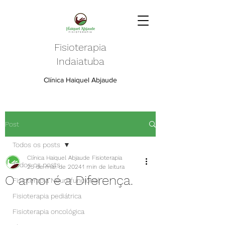
Fisioterapia
Indaiatuba
Clínica Haiquel Abjaude
Post
Todos os posts
Clínica Haiquel Abjaude Fisioterapia
Todos os posts
25 de mar. de 2024
1 min de leitura
O amor é a Diferença.
Fisioterapia Neurofuncional
Fisioterapia pediátrica
Fisioterapia oncológica