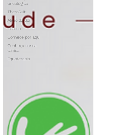
oncológica
TheraSuit
Alívio da dor
Coluna
Comece por aqui
Conheça nossa
clínica
Equoterapia