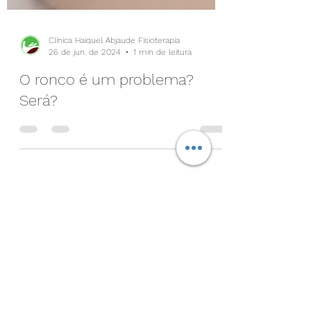
Clínica Haiquel Abjaude Fisioterapia
26 de jun. de 2024
1 min de leitura
O ronco é um problema?
Será?
POLÍTICA DE EXCLUSÃO DE DADOS
Clínica Haiquel Abjaude – Fisioterapia
Última atualização: fevereiro de 2026
SOLICITAÇÃO DE EXCLUSÃO DE DADOS
PESSOAIS
Em conformidade com a Lei Geral de