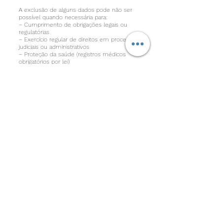
A exclusão de alguns dados pode não ser
possível quando necessária para:
– Cumprimento de obrigações legais ou
regulatórias
– Exercício regular de direitos em processos
judiciais ou administrativos
– Proteção da saúde (registros médicos
obrigatórios por lei)
– Interesses legítimos previstos na LGPD
DADOS DE ANÚNCIOS DA META
(FACEBOOK/INSTAGRAM)
Caso seus dados tenham sido utilizados
para segmentação de anúncios na
plataforma Meta, você também pode
gerenciar suas preferências diretamente na
Central de Privacidade do Facebook em
facebook.com/privacy/center ou nas
Configurações de Privacidade do Instagram.
CONFIRMAÇÃO DE EXCLUSÃO
Após a exclusão dos seus dados, você
receberá uma confirmação por e-mail. Os
dados serão removidos de todos os nossos
sistemas ativos, podendo permanecer em
backups por até 30 dias antes da exclusão
definitiva.