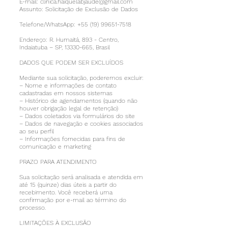
E-mail:
clinica.haiquelabjaude@gmail.com
Assunto: Solicitação de Exclusão de Dados
Telefone/WhatsApp:
+55 (19) 99651-7518
Endereço: R. Humaitá, 893 - Centro,
Indaiatuba – SP,
13330-665
, Brasil
DADOS QUE PODEM SER EXCLUÍDOS
Mediante sua solicitação, poderemos excluir:
– Nome e informações de contato
cadastradas em nossos sistemas
– Histórico de agendamentos (quando não
houver obrigação legal de retenção)
– Dados coletados via formulários do site
– Dados de navegação e cookies associados
ao seu perfil
– Informações fornecidas para fins de
comunicação e marketing
PRAZO PARA ATENDIMENTO
Sua solicitação será analisada e atendida em
até 15 (quinze) dias úteis a partir do
recebimento. Você receberá uma
confirmação por e-mail ao término do
processo.
LIMITAÇÕES À EXCLUSÃO