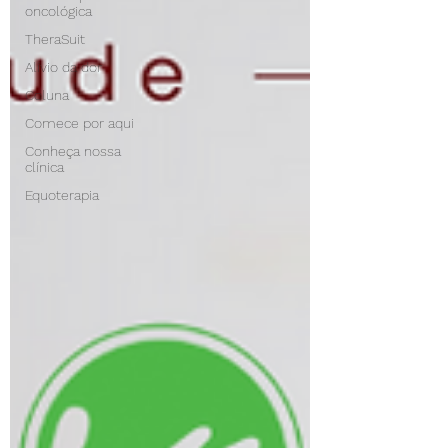
oncológica
TheraSuit
Alívio da dor
Coluna
Comece por aqui
Conheça nossa
clínica
Equoterapia