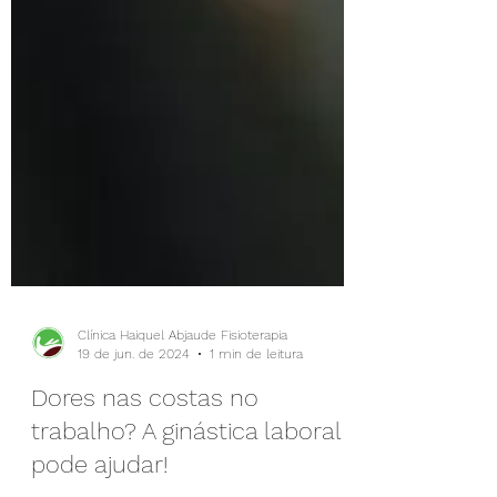
Clínica Haiquel Abjaude Fisioterapia
19 de jun. de 2024
1 min de leitura
Dores nas costas no