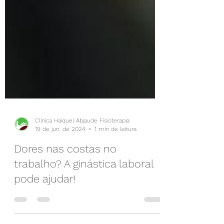
Clínica Haiquel Abjaude Fisioterapia
19 de jun. de 2024
1 min de leitura
Dores nas costas no
trabalho? A ginástica laboral
pode ajudar!