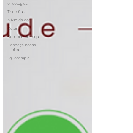
oncológica
TheraSuit
Alívio da dor
Coluna
Comece por aqui
Conheça nossa
clínica
Equoterapia