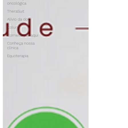
oncológica
TheraSuit
Alívio da dor
Coluna
Comece por aqui
Conheça nossa
clínica
Equoterapia