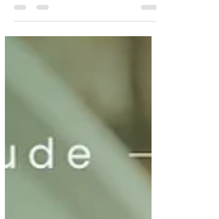
trabalho? A ginástica laboral
pode ajudar!