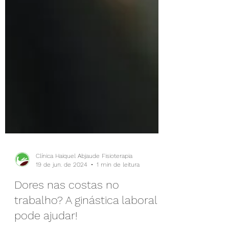
Clínica Haiquel Abjaude Fisioterapia
19 de jun. de 2024
1 min de leitura
Dores nas costas no