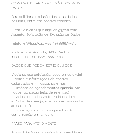
COMO SOLICITAR A EXCLUSÃO DOS SEUS
DADOS
Para solicitar a exclusão dos seus dados
pessoais, entre em contato conosco:
E-mail:
clinica.haiquelabjaude@gmail.com
Assunto: Solicitação de Exclusão de Dados
Telefone/WhatsApp:
+55 (19) 99651-7518
Endereço: R. Humaitá, 893 - Centro,
Indaiatuba – SP,
13330-665
, Brasil
DADOS QUE PODEM SER EXCLUÍDOS
Mediante sua solicitação, poderemos excluir:
– Nome e informações de contato
cadastradas em nossos sistemas
– Histórico de agendamentos (quando não
houver obrigação legal de retenção)
– Dados coletados via formulários do site
– Dados de navegação e cookies associados
ao seu perfil
– Informações fornecidas para fins de
comunicação e marketing
PRAZO PARA ATENDIMENTO
Sua solicitação será analisada e atendida em