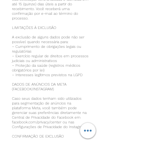
até 15 (quinze) dias úteis a partir do
recebimento. Você receberá uma
confirmação por e-mail ao término do
processo.
LIMITAÇÕES À EXCLUSÃO
A exclusão de alguns dados pode não ser
possível quando necessária para:
– Cumprimento de obrigações legais ou
regulatórias
– Exercício regular de direitos em processos
judiciais ou administrativos
– Proteção da saúde (registros médicos
obrigatórios por lei)
– Interesses legítimos previstos na LGPD
DADOS DE ANÚNCIOS DA META
(FACEBOOK/INSTAGRAM)
Caso seus dados tenham sido utilizados
para segmentação de anúncios na
plataforma Meta, você também pode
gerenciar suas preferências diretamente na
Central de Privacidade do Facebook em
facebook.com/privacy/center ou nas
Configurações de Privacidade do Instagram.
CONFIRMAÇÃO DE EXCLUSÃO