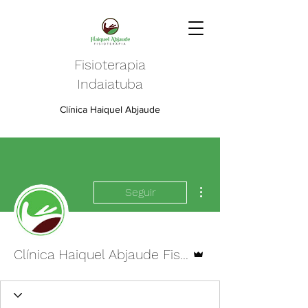
Fisioterapia
Indaiatuba
Clínica Haiquel Abjaude
Mais ações
Seguir
Administrador
Clínica Haiquel Abjaude Fisioterapia