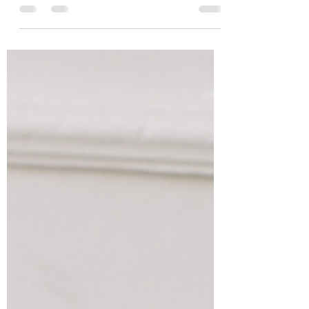
Sente dor no Joelho?