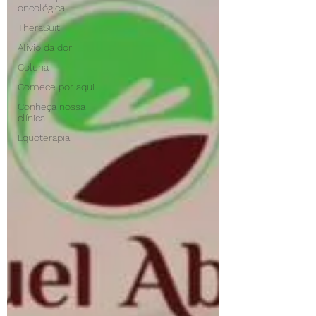
oncológica
TheraSuit
Alívio da dor
Coluna
Comece por aqui
Conheça nossa
clínica
Equoterapia